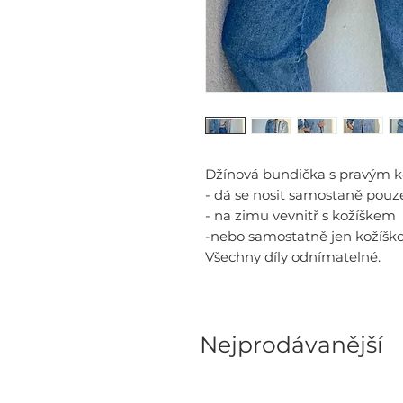
Džínová bundička s pravým ko
- dá se nosit samostaně pouz
- na zimu vevnitř s kožíškem
-nebo samostatně jen kožíško
Všechny díly odnímatelné.
Nejprodávanější