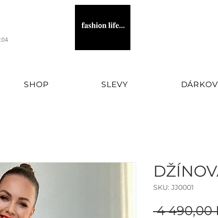
1:04
SHOP
SLEVY
DÁRKOV
WOMEN'S FASHION BRAND
DŽÍNOV
SKU: JJ0001
 4 490,00 