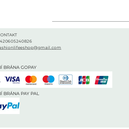
KONTAKT
420605240826
ashionlifeeshop@gmail.com
urzova 2222/1, Praha 5, Czechia
Í BRÁNA GOPAY
Í BRÁNA PAY PAL