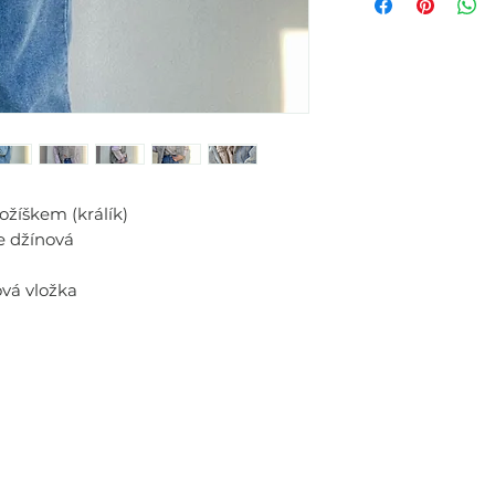
vložka - králík, p
S
58cm
M
59cm
L
60cm
žíškem (králík)
e džínová
vá vložka