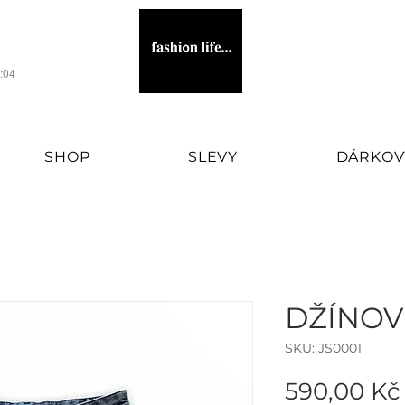
1:04
SHOP
SLEVY
DÁRKOV
WOMEN'S FASHION BRAND
DŽÍNOV
SKU: JS0001
590,00 Kč