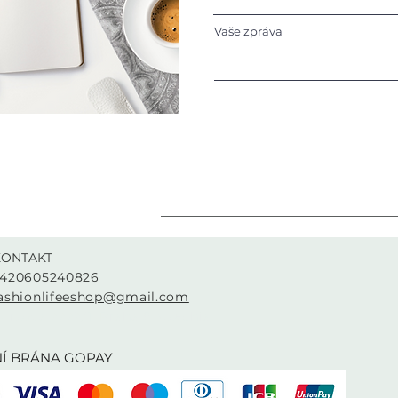
Vaše zpráva
KONTAKT
420605240826
ashionlifeeshop@gmail.com
urzova 2222/1, Praha 5, Czechia
Í BRÁNA GOPAY