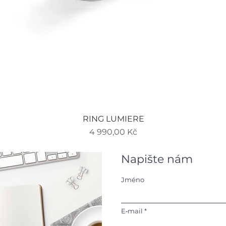
Rychlý náhled
RING LUMIERE
Cena
4 990,00 Kč
Napište nám
Jméno
E‑mail