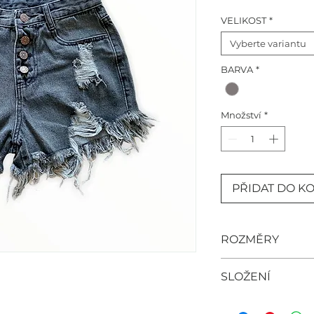
VELIKOST
*
Vyberte variantu
BARVA
*
Množství
*
PŘIDAT DO K
ROZMĚRY
pas 32cm, boky
SLOŽENÍ
100% bavlna