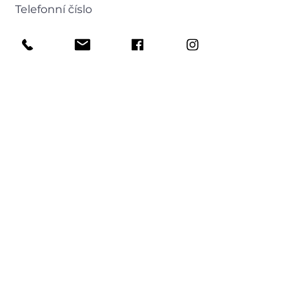
Telefonní číslo
Vaše zpráva
Odeslat
fashion life...
HOME
O NÁS
SHOP
DÁRKOVÝ POUKAZ
KONTAKT