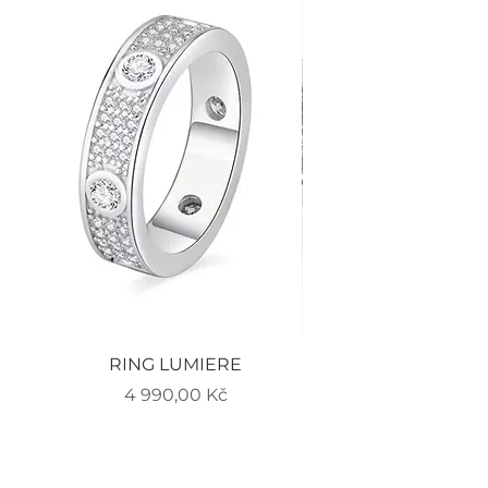
RING LUMIERE
EARRINGS LUMIERE
Cena
4 990,00 Kč