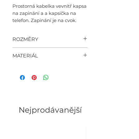
Prostorná kabelka vevnitř kapsa
na zapinání a a kapsička na
telefon. Zapinání je na cvok.
ROZMĚRY
37cm x 28cm x 11cm
MATERIÁL
nylon,
uši a logo z kůže
WOMEN'S FASHION BRAND
Nejprodávanější