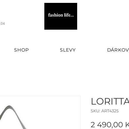
1:04
SHOP
SLEVY
DÁRKOV
WOMEN'S FASHION BRAND
LORITT
SKU: ART4325
2 490,00 