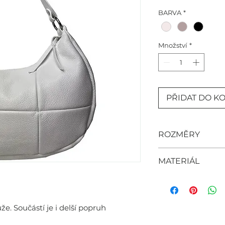
BARVA
*
Množství
*
PŘIDAT DO K
ROZMĚRY
40cm x 28cm x
MATERIÁL
- kůže
e. Součástí je i delší popruh