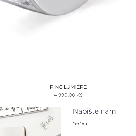
Rychlý náhled
RING LUMIERE
Cena
4 990,00 Kč
Napište nám
Jméno