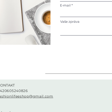
E‑mail
Vaše zpráva
KONTAKT
420605240826
ashionlifeeshop@gmail.com
urzova 2222/1, Praha 5, Czechia