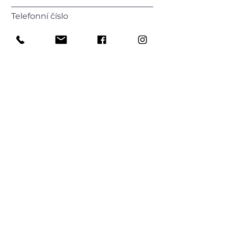
Telefonní číslo
Vaše zpráva
Odeslat
fashion life...
HOME
O NÁS
SHOP
DÁRKOVÝ POUKAZ