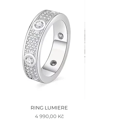
RING LUMIERE
EARRINGS LUMIERE
Cena
4 990,00 Kč