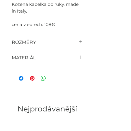
Kožená kabelka do ruky. made
in Italy.
cena v eurech: 108€
ROZMĚRY
45cm x 24cm x 13cm
MATERIÁL
- kůže
WOMEN'S FASHION BRAND
Nejprodávanější