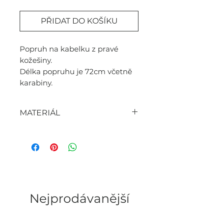
PŘIDAT DO KOŠÍKU
Popruh na kabelku z pravé
kožešiny.
Délka popruhu je 72cm včetně
karabiny.
MATERIÁL
- norek, kůže
WOMEN'S FASHION BRAND
Nejprodávanější