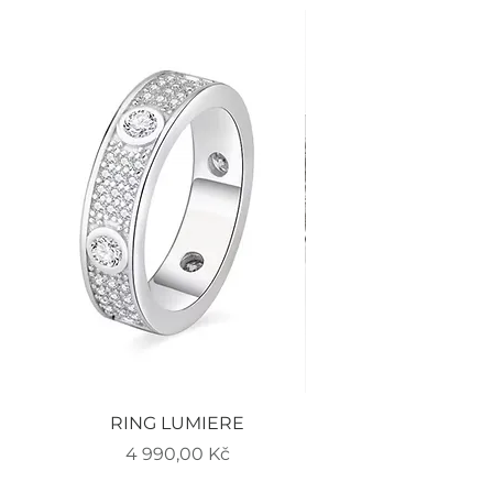
RING LUMIERE
EARRINGS LUMIERE
Cena
4 990,00 Kč