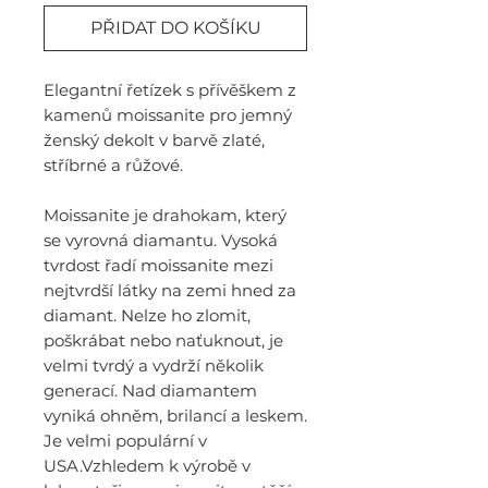
PŘIDAT DO KOŠÍKU
Elegantní řetízek s přívěškem z
kamenů moissanite pro jemný
ženský dekolt v barvě zlaté,
stříbrné a růžové.
Moissanite je drahokam, který
se vyrovná diamantu. Vysoká
tvrdost řadí moissanite mezi
nejtvrdší látky na zemi hned za
diamant. Nelze ho zlomit,
poškrábat nebo naťuknout, je
velmi tvrdý a vydrží několik
generací. Nad diamantem
vyniká ohněm, brilancí a leskem.
Je velmi populární v
USA.Vzhledem k výrobě v