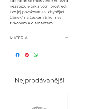
laboratoři se moissanite netěží a
nezatěžuje tak životní prostředí.
Lze jej považovat za ,,chybějící
článek" na českém trhu mezi
zirkonem a diamantem.
MATERIÁL
- 925S/ stříbro (pozlacené
bílým,žlutým,růžovým zlatem)
- moissanite (barva D, stupeň
jasnosti VVS1, briliantový brus)
WOMEN'S FASHION BRAND
Nejprodávanější