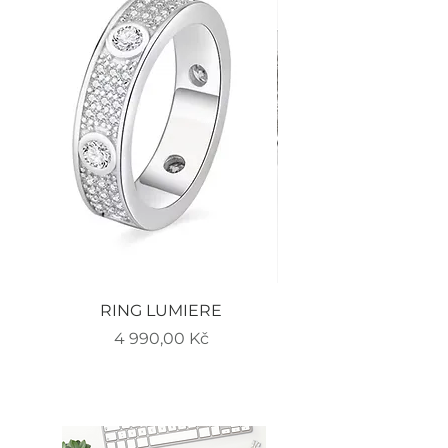
RING LUMIERE
EARRINGS LUMIERE
Cena
4 990,00 Kč