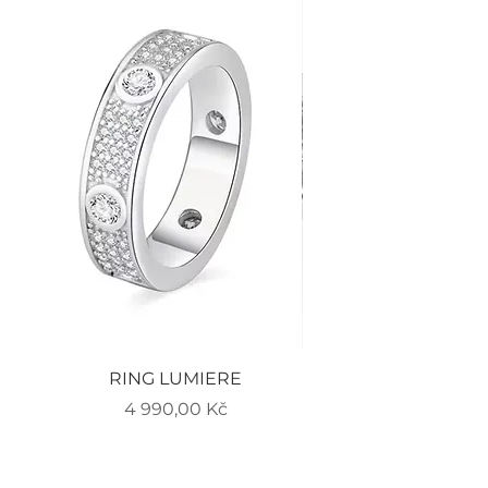
RING LUMIERE
EARRINGS LUMIERE
Cena
4 990,00 Kč