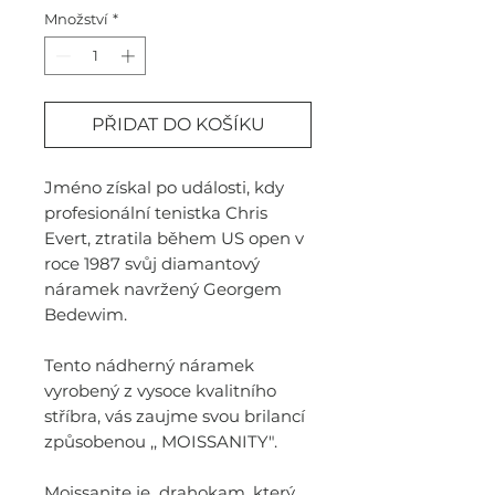
Množství
*
PŘIDAT DO KOŠÍKU
Jméno získal po události, kdy
profesionální tenistka Chris
Evert, ztratila během US open v
roce 1987 svůj diamantový
náramek navržený Georgem
Bedewim.
Tento nádherný náramek
vyrobený z vysoce kvalitního
stříbra, vás zaujme svou brilancí
způsobenou ,, MOISSANITY".
Moissanite je drahokam, který