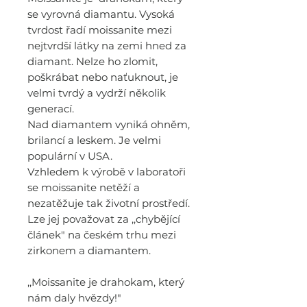
se vyrovná diamantu. Vysoká
tvrdost řadí moissanite mezi
nejtvrdší látky na zemi hned za
diamant. Nelze ho zlomit,
poškrábat nebo naťuknout, je
velmi tvrdý a vydrží několik
generací.
Nad diamantem vyniká ohněm,
brilancí a leskem. Je velmi
populární v USA.
Vzhledem k výrobě v laboratoři
se moissanite netěží a
nezatěžuje tak životní prostředí.
Lze jej považovat za ,,chybějící
článek" na českém trhu mezi
zirkonem a diamantem.
,,Moissanite je drahokam, který
nám daly hvězdy!"