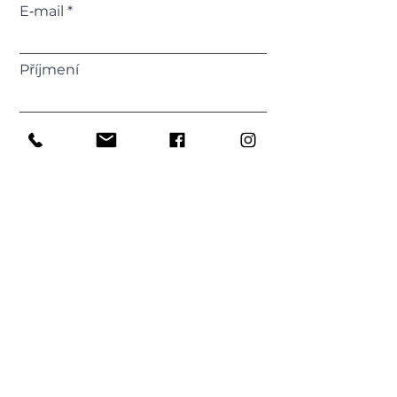
E‑mail
Příjmení
Telefonní číslo
Vaše zpráva
Odeslat
fashion life...