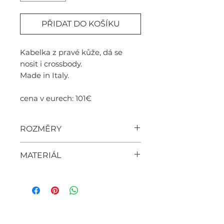
PŘIDAT DO KOŠÍKU
Kabelka z pravé kůže, dá se
nosit i crossbody.
Made in Italy.
cena v eurech: 101€
ROZMĚRY
38cm x 29cm x 16cm
MATERIÁL
- kůže
WOMEN'S FASHION BRAND