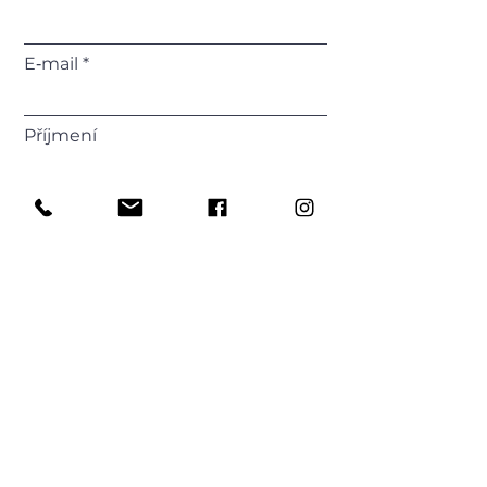
E‑mail
Příjmení
Telefonní číslo
Vaše zpráva
Odeslat