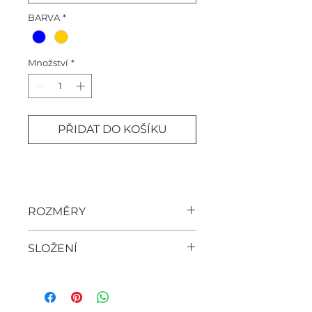
BARVA
*
Množství
*
PŘIDAT DO KOŠÍKU
ROZMĚRY
Rozměry:
SLOŽENÍ
délka 60cm
šířka 53cm
34% bavlna
rukáv 72cm
6% elastan
60% akryl