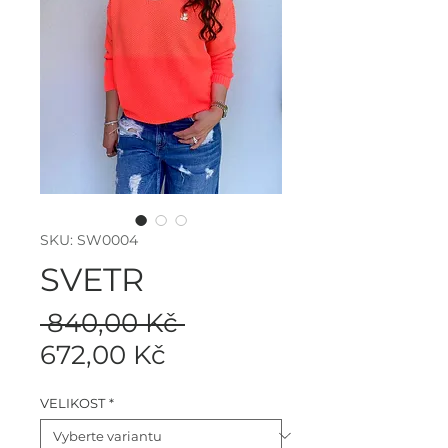
SKU: SW0004
SVETR
Běžná
 840,00 Kč 
Zvýhodněná
cena
672,00 Kč
cena
VELIKOST
*