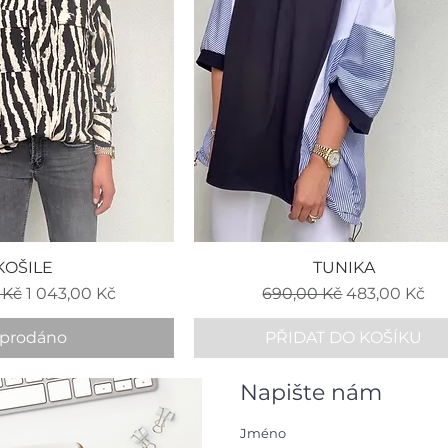
KOŠILE
TUNIKA
ena
Zvýhodněná cena
Běžná cena
Zvýhodněná
 Kč
1 043,00 Kč
690,00 Kč
483,00 Kč
prodáno
PŘIDAT DO KOŠÍKU
Napište nám
Jméno