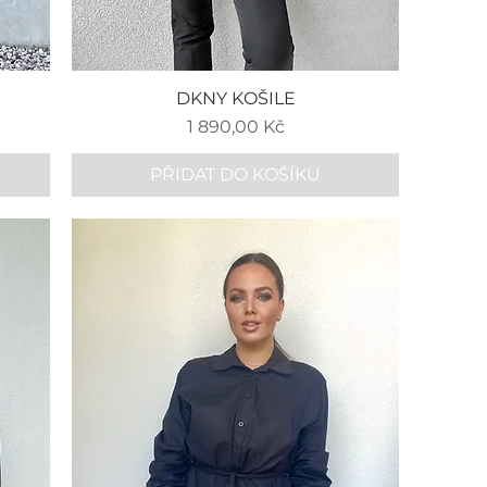
DKNY KOŠILE
Cena
1 890,00 Kč
PŘIDAT DO KOŠÍKU