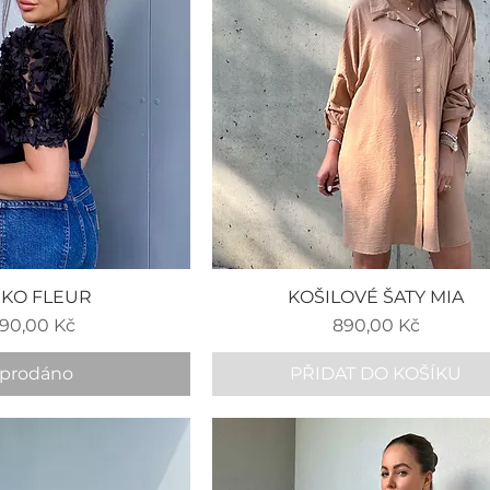
ČKO FLEUR
KOŠILOVÉ ŠATY MIA
na
Cena
090,00 Kč
890,00 Kč
prodáno
PŘIDAT DO KOŠÍKU