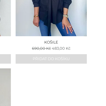
KOŠILE
Běžná cena
Zvýhodněná cena
690,00 Kč
483,00 Kč
PŘIDAT DO KOŠÍKU