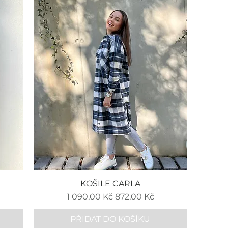
KOŠILE CARLA
 cena
Běžná cena
Zvýhodněná cena
1 090,00 Kč
872,00 Kč
PŘIDAT DO KOŠÍKU