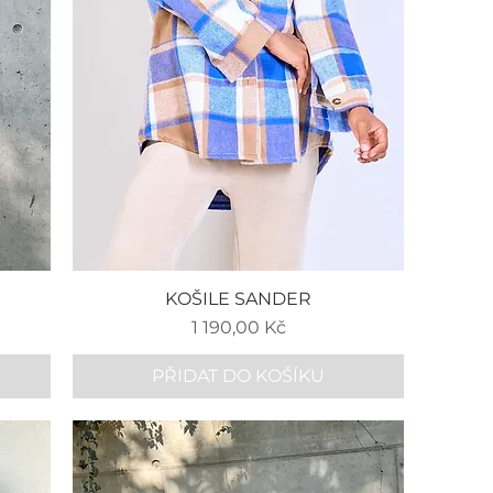
KOŠILE SANDER
Cena
1 190,00 Kč
PŘIDAT DO KOŠÍKU