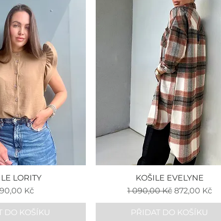
ILE LORITY
KOŠILE EVELYNE
na
Běžná cena
Zvýhodněná
090,00 Kč
1 090,00 Kč
872,00 Kč
T DO KOŠÍKU
PŘIDAT DO KOŠÍKU