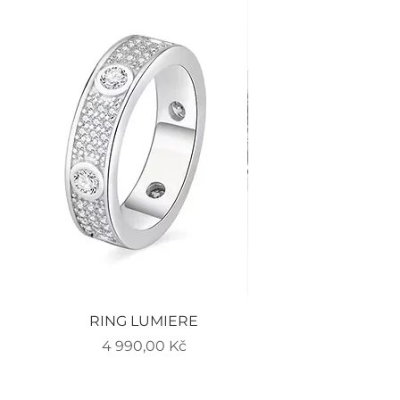
RING LUMIERE
EARRINGS LUMIERE
Cena
4 990,00 Kč