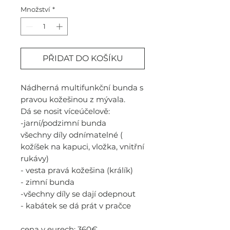
Množství
*
PŘIDAT DO KOŠÍKU
Nádherná multifunkční bunda s
pravou kožešinou z mývala.
Dá se nosit víceúčelově:
-jarní/podzimní bunda
všechny díly odnímatelné (
kožíšek na kapuci, vložka, vnitřní
rukávy)
- vesta pravá kožešina (králík)
- zimní bunda
-všechny díly se dají odepnout
- kabátek se dá prát v pračce
cena v eurech: 360€