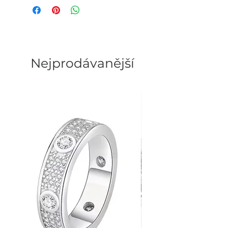
S
50cm
57cm
WOMEN'S FASHION BRAND
Nejprodávanější