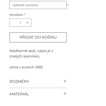
Množství
*
PŘIDAT DO KOŠÍKU
Nádherně sedí, nápis je z
malých kamínků.
cena v eurech: 69€
ROZMĚRY
velikost
šířka
délka
MATERIÁL
100% bavlna
XS
47cm
54cm