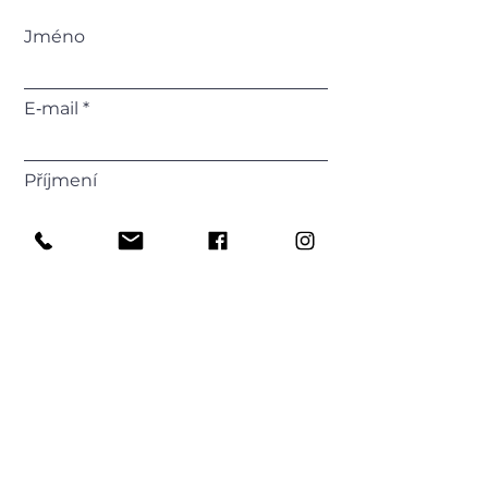
Jméno
E‑mail
Příjmení
Telefonní číslo
Vaše zpráva
Odeslat