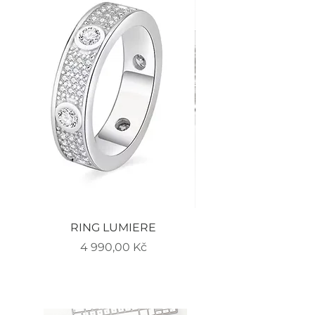
RING LUMIERE
EARRINGS LUMIERE
Cena
4 990,00 Kč