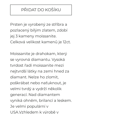
PŘIDAT DO KOŠÍKU
Prsten je vyrobený ze stříbra a
pozlacený bílým zlatem, zdobí
jej 3 kameny moissanite.
Celková velikost kamenů je 12ct.
Moissanite je drahokam, který
se vyrovná diamantu. Vysoká
tvrdost řadí moissanite mezi
nejtvrdší látky na zemi hned za
diamant. Nelze ho zlomit,
poškrábat nebo naťuknout, je
velmi tvrdý a vydrží několik
generací. Nad diamantem
vyniká ohněm, brilancí a leskem.
Je velmi populární v
USA.Vzhledem k výrobě v