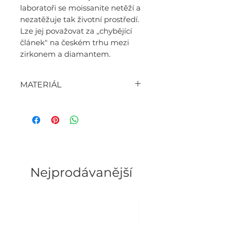
laboratoři se moissanite netěží a
nezatěžuje tak životní prostředí.
Lze jej považovat za ,,chybějící
článek" na českém trhu mezi
zirkonem a diamantem.
MATERIÁL
- 925S/ stříbro (pozlacené
bílým zlatem)
- moissanite (barva D, stupeň
jasnosti VVS1, esmeraldový
WOMEN'S FASHION BRAND
brus)
Nejprodávanější