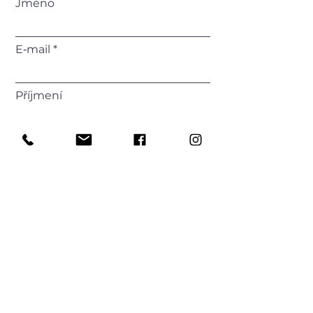
Jméno
E‑mail
Příjmení
Telefonní číslo
Vaše zpráva
Odeslat