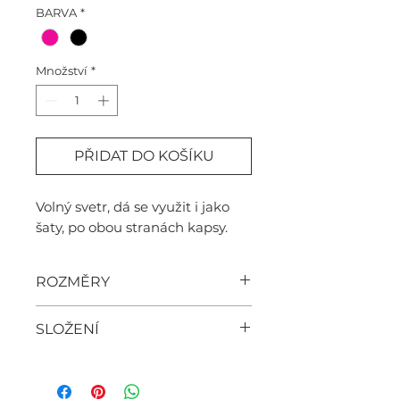
BARVA
*
Množství
*
PŘIDAT DO KOŠÍKU
Volný svetr, dá se využit i jako
šaty, po obou stranách kapsy.
ROZMĚRY
šířka 75cm, délka 75cm
SLOŽENÍ
100% akryl