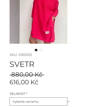
SKU: DR0002
SVETR
Běžná
 880,00 Kč 
Zvýhodněná
cena
616,00 Kč
cena
VELIKOST
*