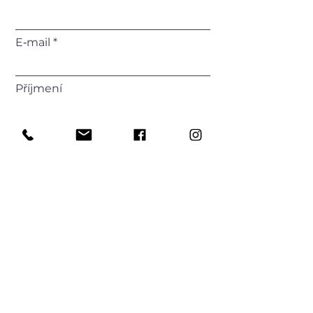
E‑mail
Příjmení
Telefonní číslo
Vaše zpráva
Odeslat