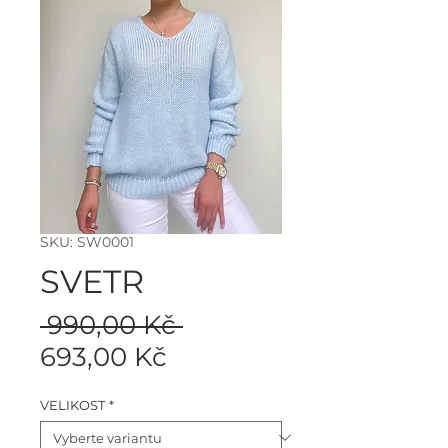
SKU: SW0001
SVETR
Běžná
 990,00 Kč 
Zvýhodněná
cena
693,00 Kč
cena
VELIKOST
*