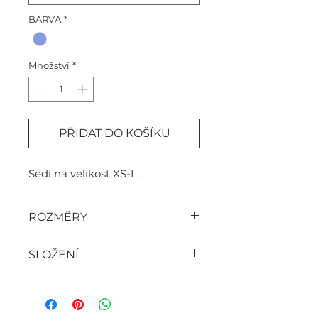
BARVA
*
Množství
*
PŘIDAT DO KOŠÍKU
Sedí na velikost XS-L.
ROZMĚRY
šířka - 56cm, rukáv 61cm,
SLOŽENÍ
délka 67cm
8% vlna
5% polyamid
87% akryl